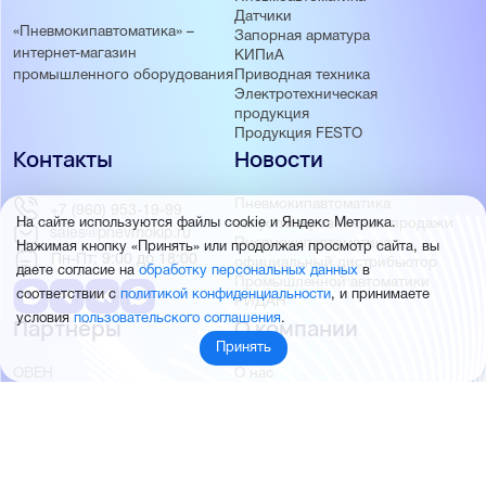
Датчики
«Пневмокипавтоматика» –
Запорная арматура
интернет-магазин
КИПиА
Приводная техника
промышленного оборудования
Электротехническая
продукция
Продукция FESTO
Контакты
Новости
Пневмокипавтоматика
+7 (960) 953-19-99
запустила розничные продажи
На сайте используются файлы cookie и Яндекс Метрика.
sales@pnevmokip.ru
Пневмокипавтоматика –
Нажимая кнопку «Принять» или продолжая просмотр сайта, вы
Пн-Пт: 9:00 до 18:00
официальный дистрибьютор
даете согласие на
обработку персональных данных
в
Промышленной автоматики
соответствии с
политикой конфиденциальности
, и принимаете
РИДАН
условия
пользовательского соглашения
.
Партнёры
О компании
Принять
ОВЕН
О нас
MEYERTEC
Отзывы
EMC
Новости
PEMAKS
Фотогалерея
INNOLEVEL
Партнёры
INNOVERT
Правовая информация