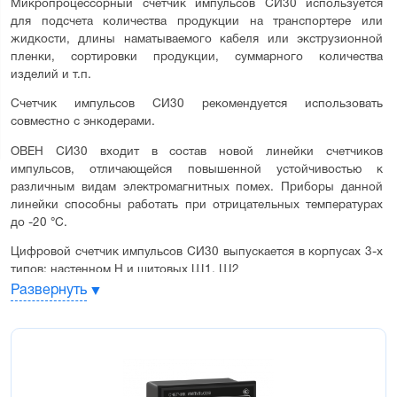
Микропроцессорный счетчик импульсов СИ30 используется 
для подсчета количества продукции на транспортере или 
жидкости, длины наматываемого кабеля или экструзионной 
пленки, сортировки продукции, суммарного количества 
изделий и т.п.
Счетчик импульсов СИ30 рекомендуется использовать 
совместно с энкодерами.
ОВЕН СИ30 входит в состав новой линейки счетчиков 
импульсов, отличающейся повышенной устойчивостью к 
различным видам электромагнитных помех. Приборы данной 
линейки способны работать при отрицательных температурах 
до -20 °С.
Цифровой счетчик импульсов СИ30 выпускается в корпусах 3-х 
типов: настенном Н и щитовых Щ1, Щ2
Развернуть
Основные функциональные возможности 
счетчика СИ30:
Прямой, обратный или реверсивный счет импульсов,
поступающих от подключенных к прибору датчиков
Определение направления вращательного движения узлов и