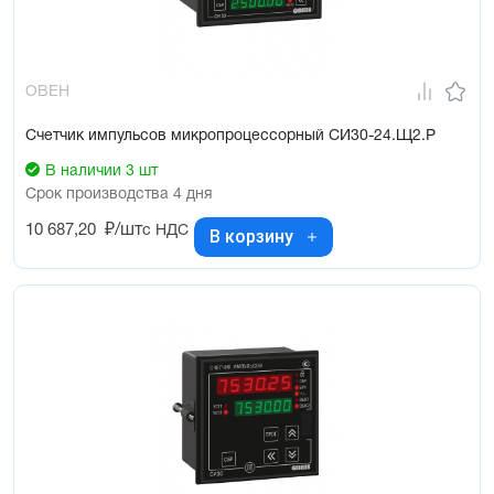
требованиям ГОСТ Р 51522 (МЭК 61326) по электромагнитной
совместимости для оборудования класса А с критерием
качества
ОВЕН
Счетчик импульсов микропроцессорный СИ30-24.Щ2.Р
В наличии 3 шт
Срок производства 4 дня
10 687,20
₽/шт
с НДС
В корзину