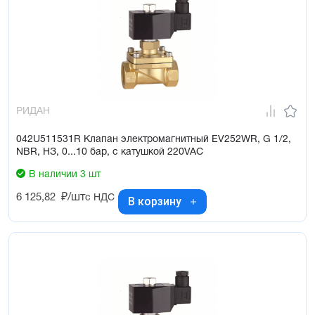
РИДАН
042U511531R Клапан электромагнитный EV252WR, G 1/2,
NBR, НЗ, 0...10 бар, с катушкой 220VAC
В наличии 3 шт
6 125,82
₽/шт
с НДС
В корзину