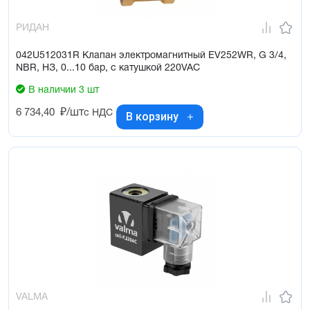
РИДАН
042U512031R Клапан электромагнитный EV252WR, G 3/4,
NBR, НЗ, 0...10 бар, с катушкой 220VAC
В наличии 3 шт
6 734,40
₽/шт
с НДС
В корзину
VALMA