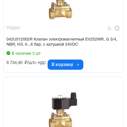
РИДАН
042U512002R Клапан электромагнитный EV252WR, G 3/4,
NBR, НЗ, 0...6 бар, с катушкой 24VDC
В наличии 3 шт
6 734,40
₽/шт
с НДС
В корзину