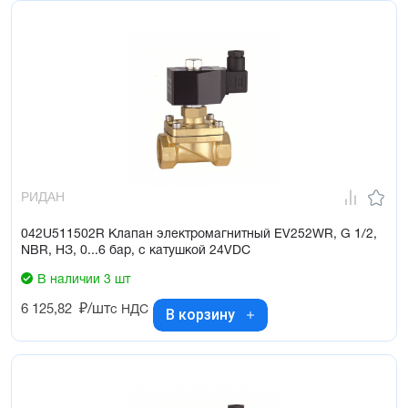
РИДАН
042U511502R Клапан электромагнитный EV252WR, G 1/2,
NBR, НЗ, 0...6 бар, с катушкой 24VDC
В наличии 3 шт
6 125,82
₽/шт
с НДС
В корзину