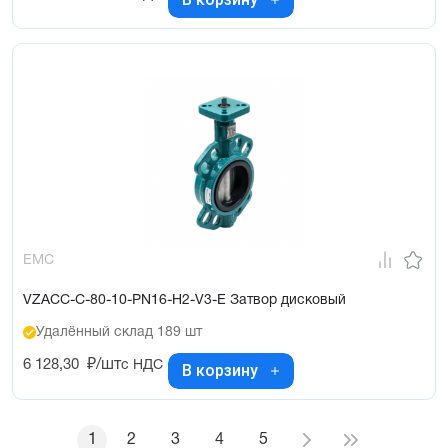
EMC
VZACC-C-80-10-PN16-H2-V3-E Затвор дисковый
Удалённый склад 189 шт
6 128,30
₽/шт
с НДС
В корзину
1
2
3
4
5