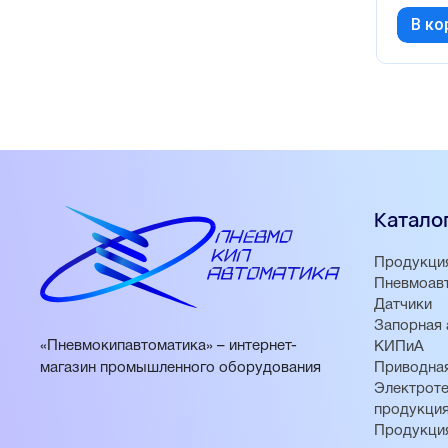
В ко
Катало
Продукци
Пневмоав
Датчики
Запорная 
«Пневмокипавтоматика» – интернет-
КИПиА
магазин промышленного оборудования
Приводная
Электроте
продукци
Продукци