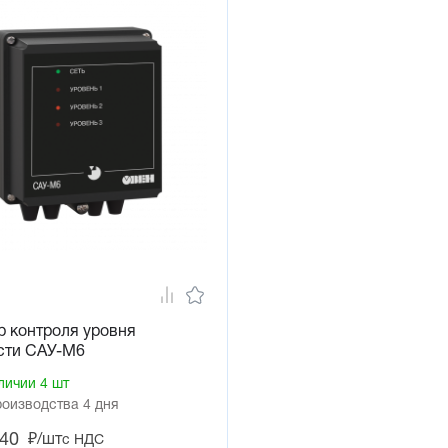
 контроля уровня
сти САУ-М6
личии 4 шт
роизводства 4 дня
,40
₽/шт
с НДС