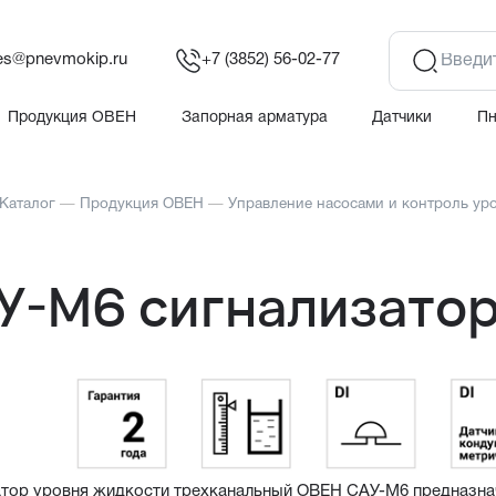
es@pnevmokip.ru
+7 (3852) 56-02-77
Продукция ОВЕН
Запорная арматура
Датчики
П
Каталог
—
Продукция ОВЕН
—
Управление насосами и контроль ур
У-М6 сигнализатор
тор уровня жидкости трехканальный ОВЕН САУ-М6 предназнач