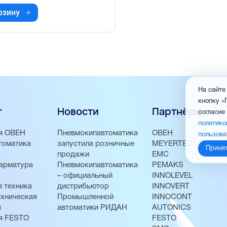
рзину
На сайте
кнопку «
г
Новости
Партнёры
согласие
политико
я ОВЕН
Пневмокипавтоматика
ОВЕН
пользова
томатика
запустила розничные
MEYERTEC
Приня
продажи
EMC
арматура
Пневмокипавтоматика
PEMAKS
– официальный
INNOLEVEL
 техника
дистрибьютор
INNOVERT
хническая
Промышленной
INNOCONT
я
автоматики РИДАН
AUTONICS
я FESTO
FESTO