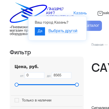
sal
Казань
Ваш город
Казань
?
Каталог
«Пневмокипавтоматика» – интернет-
магазин промышленного
Да
Выбрать другой
оборудования
Главная
—
Фильтр
СА
Цена, руб.
от:
до:
Только в наличии
Сигнализа