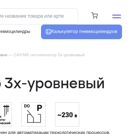
Калькулятор
пневмоцилиндров
невмоцилиндры
овня
—
САУ-М6 сигнализатор 3х-уровневый
 3х-уровневый
ен для автоматизации технологических процессов, 