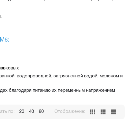
.
М6:
лавковых
ванной, водопроводной, загрязненной водой, молоком и
одах благодаря питанию их переменным напряжением
ть по:
20
40
80
Отображение: