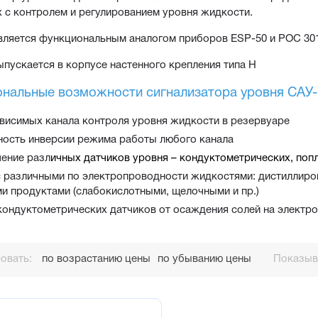
 с контролем и регулированием уровня жидкости.
ляется функциональным аналогом приборов ESP-50 и РОС 301
пускается в корпусе настенного крепления типа Н
нальные возможности сигнализатора уровня САУ-
ависимых канала контроля уровня жидкости в резервуаре
ость инверсии режима работы любого канала
ение разл
ичных 
датчиков уровня
 – кондуктометрических, поп
с различными по электропроводности жидкостями: дистиллиро
и продуктами (слабокислотными, щелочными и пр.)
кондуктометрических датчиков от осаждения солей на электр
овать:
по возрастанию цены
по убыванию цены
Показыва