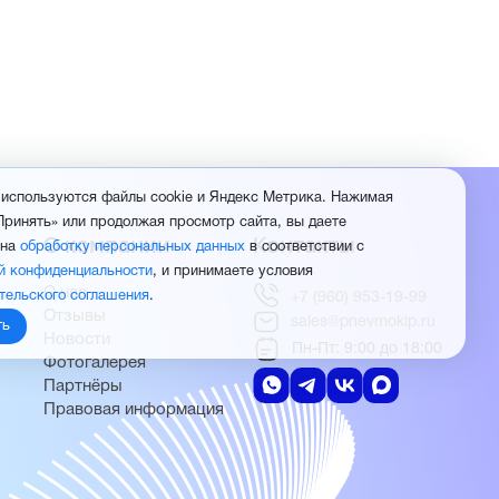
 используются файлы cookie и Яндекс Метрика. Нажимая
Принять» или продолжая просмотр сайта, вы даете
О компании
Контакты
 на
обработку персональных данных
в соответствии с
й конфиденциальности
, и принимаете условия
О нас
тельского соглашения
.
+7 (960) 953-19-99
Отзывы
sales@pnevmokip.ru
ть
Новости
Пн-Пт: 9:00 до 18:00
Фотогалерея
Партнёры
Правовая информация