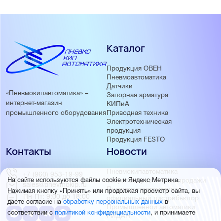
Каталог
Продукция ОВЕН
Пневмоавтоматика
Датчики
«Пневмокипавтоматика» –
Запорная арматура
интернет-магазин
КИПиА
Приводная техника
промышленного оборудования
Электротехническая
продукция
Продукция FESTO
Контакты
Новости
Пневмокипавтоматика
+7 (960) 953-19-99
запустила розничные продажи
На сайте используются файлы cookie и Яндекс Метрика.
sales@pnevmokip.ru
Пневмокипавтоматика –
Нажимая кнопку «Принять» или продолжая просмотр сайта, вы
Пн-Пт: 9:00 до 18:00
официальный дистрибьютор
даете согласие на
обработку персональных данных
в
Промышленной автоматики
соответствии с
политикой конфиденциальности
, и принимаете
РИДАН