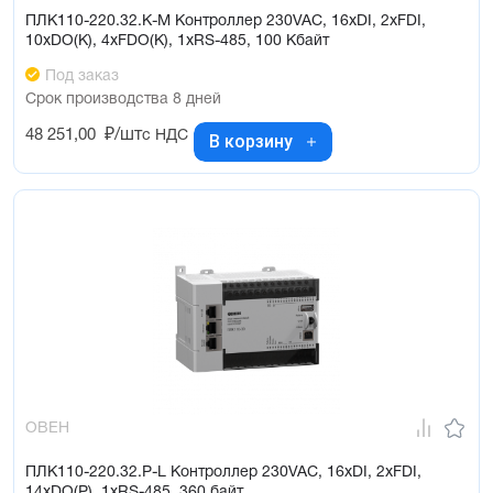
ПЛК110-220.32.К-М Контроллер 230VAC, 16xDI, 2xFDI,
10xDO(К), 4xFDO(К), 1xRS-485, 100 Кбайт
Под заказ
Срок производства 8 дней
48 251,00
₽/шт
с НДС
В корзину
ОВЕН
ПЛК110-220.32.Р-L Контроллер 230VAC, 16xDI, 2xFDI,
14xDO(Р), 1xRS-485, 360 байт