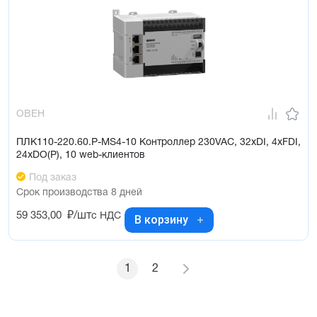
ОВЕН
ПЛК110-220.60.Р-МS4-10 Контроллер 230VAC, 32xDI, 4xFDI,
24xDO(Р), 10 web-клиентов
Под заказ
Срок производства 8 дней
59 353,00
₽/шт
с НДС
В корзину
1
2