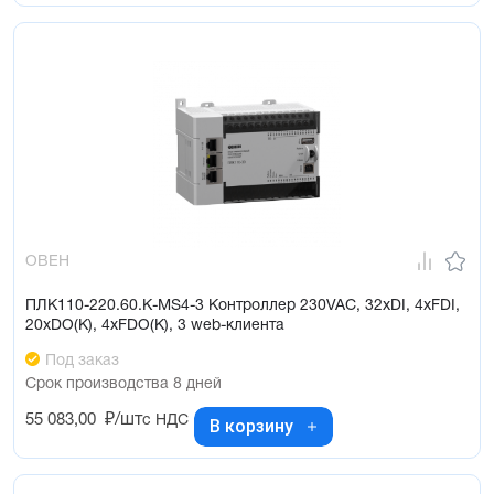
ОВЕН
ПЛК110-220.60.К-МS4-3 Контроллер 230VAC, 32xDI, 4xFDI,
20xDO(К), 4xFDO(К), 3 web-клиента
Под заказ
Срок производства 8 дней
55 083,00
₽/шт
с НДС
В корзину