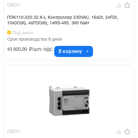
ОВЕН
ПЛК110-220.32.К-L Контроллер 230VAC, 16xDI, 2xFDI,
10xDO(К), 4xFDO(К), 1xRS-485, 360 байт
Под заказ
Срок производства 8 дней
43 920,00
₽/шт
с НДС
В корзину
ОВЕН