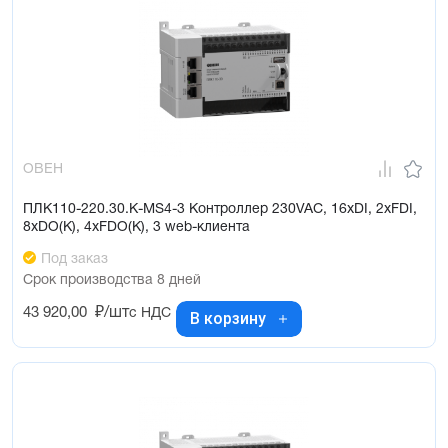
ОВЕН
ПЛК110-220.30.К-МS4-3 Контроллер 230VAC, 16xDI, 2xFDI,
8xDO(К), 4xFDO(К), 3 web-клиента
Под заказ
Срок производства 8 дней
43 920,00
₽/шт
с НДС
В корзину