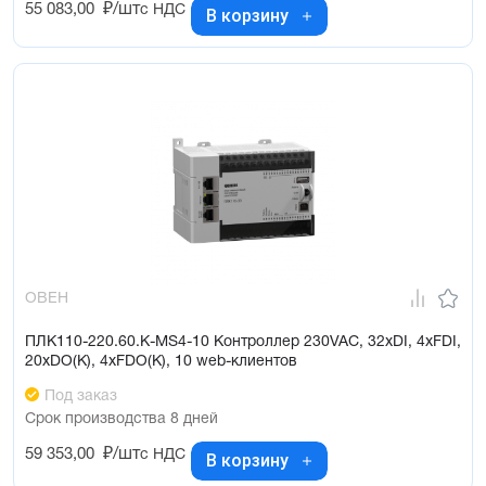
55 083,00
₽/шт
с НДС
В корзину
ОВЕН
ПЛК110-220.60.К-МS4-10 Контроллер 230VAC, 32xDI, 4xFDI,
20xDO(К), 4xFDO(К), 10 web-клиентов
Под заказ
Срок производства 8 дней
59 353,00
₽/шт
с НДС
В корзину