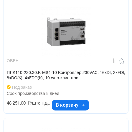
ОВЕН
ПЛК110-220.30.К-МS4-10 Контроллер 230VAC, 16xDI, 2xFDI,
8xDO(К), 4xFDO(К), 10 web-клиентов
Под заказ
Срок производства 8 дней
48 251,00
₽/шт
с НДС
В корзину