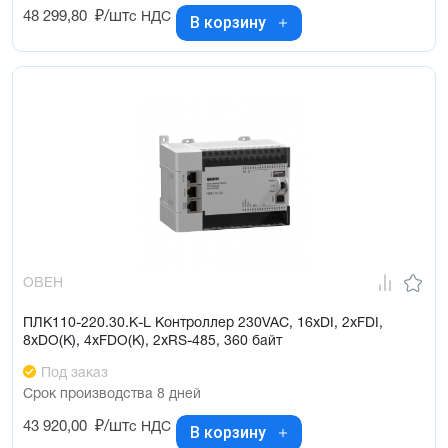
48 299,80
₽/шт
с НДС
В корзину
ОВЕН
ПЛК110-220.30.К-L Контроллер 230VAC, 16xDI, 2xFDI,
8xDO(К), 4xFDO(К), 2xRS-485, 360 байт
Под заказ
Срок производства 8 дней
43 920,00
₽/шт
с НДС
В корзину