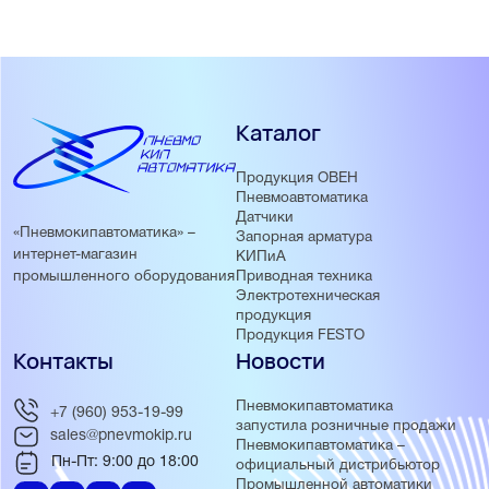
Каталог
Продукция ОВЕН
Пневмоавтоматика
Датчики
«Пневмокипавтоматика» –
Запорная арматура
интернет-магазин
КИПиА
Приводная техника
промышленного оборудования
Электротехническая
продукция
Продукция FESTO
Контакты
Новости
Пневмокипавтоматика
+7 (960) 953-19-99
запустила розничные продажи
sales@pnevmokip.ru
Пневмокипавтоматика –
Пн-Пт: 9:00 до 18:00
официальный дистрибьютор
Промышленной автоматики