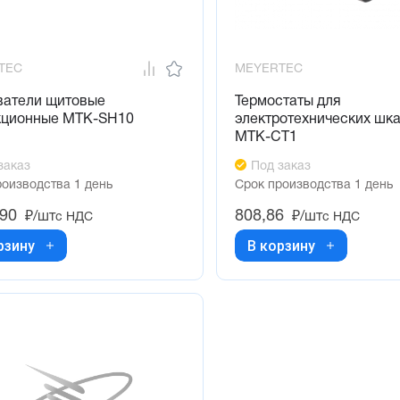
TEC
MEYERTEC
ватели щитовые
Термостаты для
кционные MTK-SH10
электротехнических шк
MTK-CT1
заказ
Под заказ
роизводства 1 день
Срок производства 1 день
,90
808,86
₽/шт
₽/шт
с НДС
с НДС
рзину
В корзину