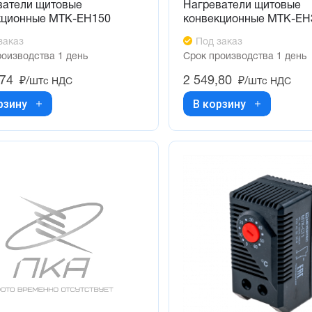
ватели щитовые
Нагреватели щитовые
кционные MTK-EH150
конвекционные MTK-EH
заказ
Под заказ
роизводства 1 день
Срок производства 1 день
,74
2 549,80
₽/шт
₽/шт
с НДС
с НДС
рзину
В корзину