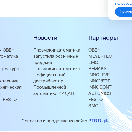
пользова
Приня
г
Новости
Партнёры
я ОВЕН
Пневмокипавтоматика
ОВЕН
томатика
запустила розничные
MEYERTEC
продажи
EMC
арматура
Пневмокипавтоматика
PEMAKS
– официальный
INNOLEVEL
 техника
дистрибьютор
INNOVERT
хническая
Промышленной
INNOCONT
я
автоматики РИДАН
AUTONICS
я FESTO
FESTO
SMC
Создание и продвижение сайта
BTB Digital