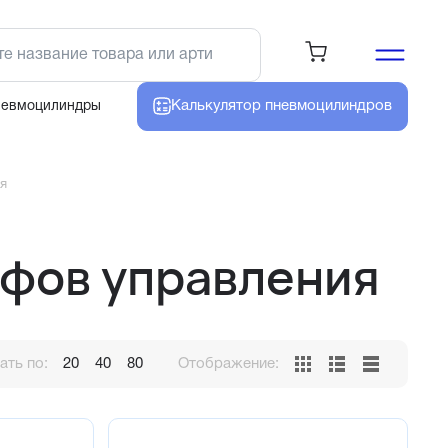
Калькулятор
пневмоцилиндров
невмоцилиндры
я
фов управления
ть по:
20
40
80
Отображение: