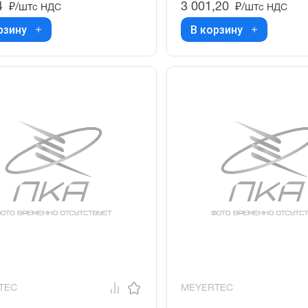
4
3 001,20
₽/шт
₽/шт
с НДС
с НДС
рзину
В корзину
TEC
MEYERTEC