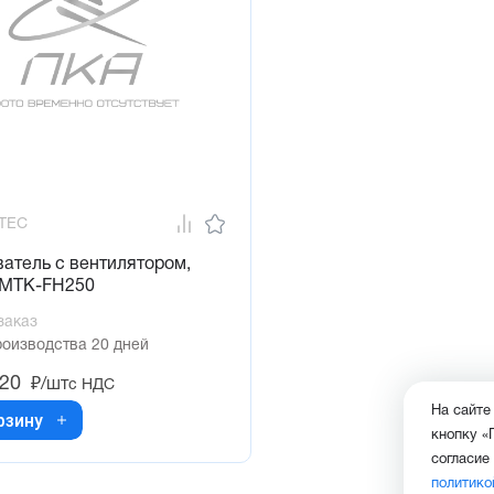
TEC
атель с вентилятором,
 МТК-FH250
заказ
роизводства 20 дней
,20
₽/шт
с НДС
На сайте
рзину
кнопку «
согласие
политико