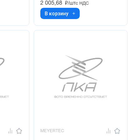
2 005,68
₽/шт
с НДС
В корзину
MEYERTEC