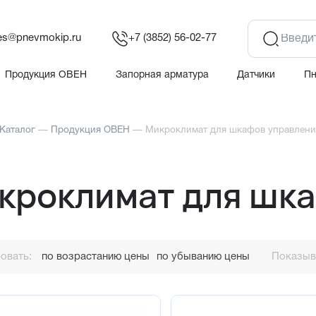
es@pnevmokip.ru
+7 (3852) 56-02-77
Продукция ОВЕН
Запорная арматура
Датчики
П
Каталог
—
Продукция ОВЕН
—
Микроклимат для шкафов управлени
кроклимат для шка
овать:
по возрастанию цены
по убыванию цены
Показыва