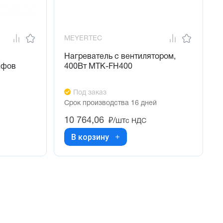
MEYERTEC
Нагреватель с вентилятором,
афов
400Вт МТК-FH400
Под заказ
Срок производства 16 дней
10 764,06
₽/шт
с НДС
В корзину