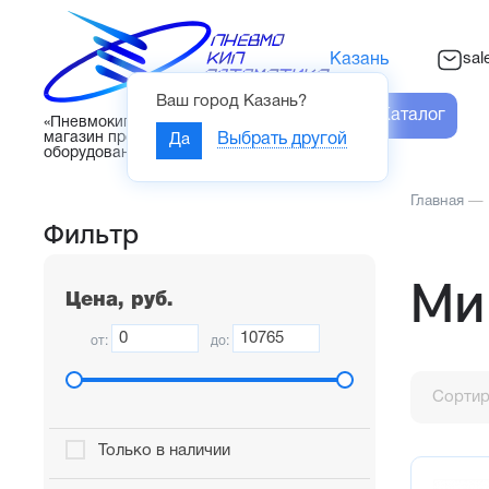
sal
Казань
Ваш город
Казань
?
Каталог
«Пневмокипавтоматика» – интернет-
магазин промышленного
Да
Выбрать другой
оборудования
Главная
—
Фильтр
Ми
Цена, руб.
от:
до:
Сортир
Только в наличии