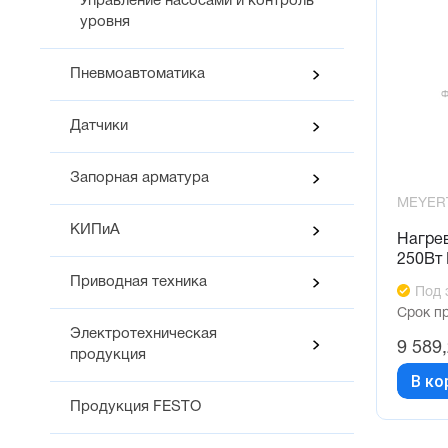
Управление насосами и контроль
уровня
Пневмоавтоматика
Датчики
Запорная арматура
MEYER
КИПиА
Нагрев
250Вт
Приводная техника
Под 
Срок п
Электротехническая
9 589
продукция
В ко
Продукция FESTO