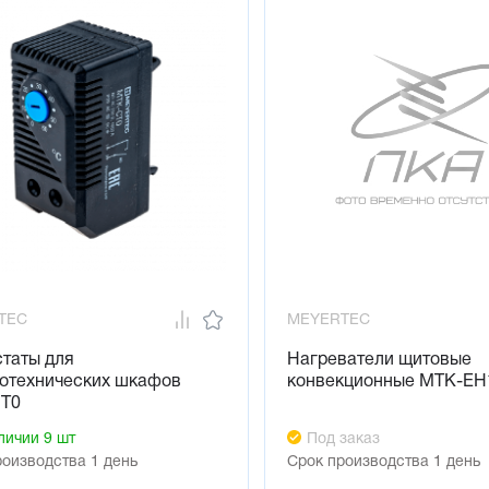
TEC
MEYERTEC
таты для
Нагреватели щитовые
ротехнических шкафов
конвекционные MTK-EH
T0
личии 9 шт
Под заказ
роизводства 1 день
Срок производства 1 день