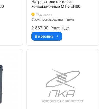
Нагреватели щитовые
30
конвекционные MTK-EH60
Под заказ
Срок производства 1 день
2 867,00
₽/шт
с НДС
В корзину