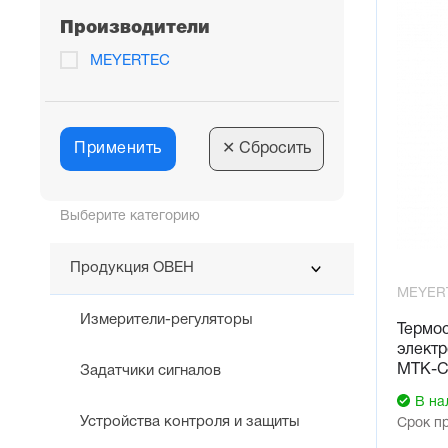
Производители
MEYERTEC
Применить
✕
Сбросить
Выберите категорию
Продукция ОВЕН
MEYER
Измерители-регуляторы
Термос
элект
MTK-C
Задатчики сигналов
В на
Устройства контроля и защиты
Срок п