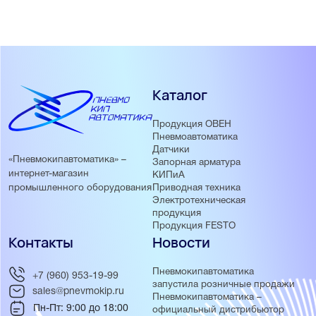
положения
Преимущества ПБР10А:
OLED-дисплей с понятной индикацией
Компактный корпус
Каталог
Несколько интерфейсов для управления (AI, DI, RS-485,
Ethernet)
Сохранение журнала событий
Продукция ОВЕН
Пневмоавтоматика
Разделение уровня доступов в меню
Датчики
USB-порт для настройки пускателя
«Пневмокипавтоматика» –
Запорная арматура
интернет-магазин
КИПиА
Приводная техника
промышленного оборудования
Электротехническая
продукция
Продукция FESTO
Контакты
Новости
Пневмокипавтоматика
+7 (960) 953-19-99
запустила розничные продажи
sales@pnevmokip.ru
Пневмокипавтоматика –
Пн-Пт: 9:00 до 18:00
официальный дистрибьютор