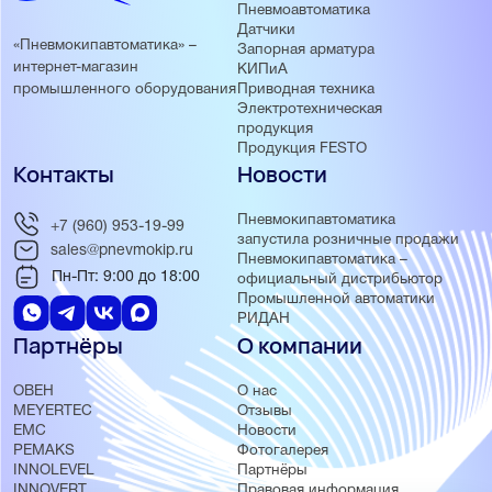
Пневмоавтоматика
Датчики
«Пневмокипавтоматика» –
Запорная арматура
интернет-магазин
КИПиА
Приводная техника
промышленного оборудования
Электротехническая
продукция
Продукция FESTO
Контакты
Новости
Пневмокипавтоматика
+7 (960) 953-19-99
запустила розничные продажи
sales@pnevmokip.ru
Пневмокипавтоматика –
Пн-Пт: 9:00 до 18:00
официальный дистрибьютор
Промышленной автоматики
РИДАН
Партнёры
О компании
ОВЕН
О нас
MEYERTEC
Отзывы
EMC
Новости
PEMAKS
Фотогалерея
INNOLEVEL
Партнёры
INNOVERT
Правовая информация