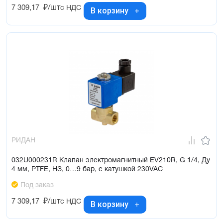
7 309,17
₽/шт
с НДС
В корзину
РИДАН
032U000231R Клапан электромагнитный EV210R, G 1/4, Ду
4 мм, PTFE, НЗ, 0…9 бар, с катушкой 230VAC
Под заказ
7 309,17
₽/шт
с НДС
В корзину