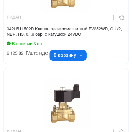
РИДАН
042U511502R Клапан электромагнитный EV252WR, G 1/2,
NBR, НЗ, 0...6 бар, с катушкой 24VDC
В наличии 3 шт
6 125,82
₽/шт
с НДС
В корзину