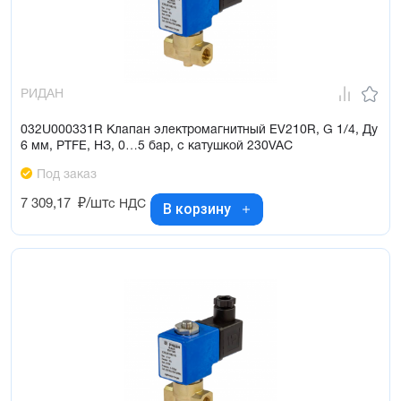
РИДАН
032U000331R Клапан электромагнитный EV210R, G 1/4, Ду
6 мм, PTFE, НЗ, 0…5 бар, с катушкой 230VAC
Под заказ
7 309,17
₽/шт
с НДС
В корзину