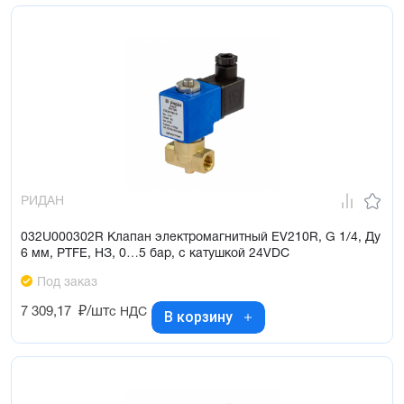
РИДАН
032U000302R Клапан электромагнитный EV210R, G 1/4, Ду
6 мм, PTFE, НЗ, 0…5 бар, с катушкой 24VDC
Под заказ
7 309,17
₽/шт
с НДС
В корзину