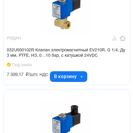
РИДАН
032U000102R Клапан электромагнитный EV210R, G 1/4, Ду
3 мм, PTFE, НЗ, 0…10 бар, с катушкой 24VDC
Под заказ
7 309,17
₽/шт
с НДС
В корзину