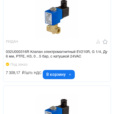
РИДАН
032U000316R Клапан электромагнитный EV210R, G 1/4, Ду
6 мм, PTFE, НЗ, 0…5 бар, с катушкой 24VAC
Под заказ
7 309,17
₽/шт
с НДС
В корзину