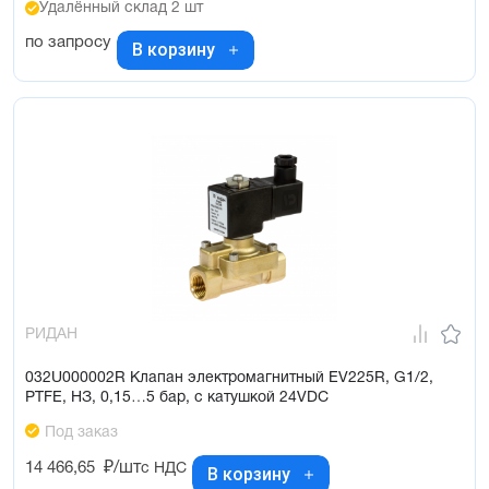
Удалённый склад 2 шт
по запросу
В корзину
РИДАН
032U000002R Клапан электромагнитный EV225R, G1/2,
PTFE, НЗ, 0,15…5 бар, с катушкой 24VDC
Под заказ
14 466,65
₽/шт
с НДС
В корзину