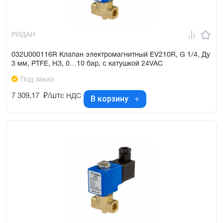
РИДАН
032U000116R Клапан электромагнитный EV210R, G 1/4, Ду
3 мм, PTFE, НЗ, 0…10 бар, с катушкой 24VAC
Под заказ
7 309,17
₽/шт
с НДС
В корзину