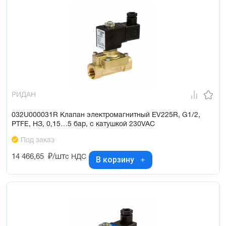
РИДАН
032U000031R Клапан электромагнитный EV225R, G1/2,
PTFE, НЗ, 0,15…5 бар, с катушкой 230VAC
Под заказ
14 466,65
₽/шт
с НДС
В корзину