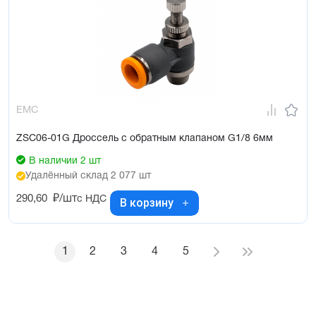
EMC
ZSC06-01G Дроссель с обратным клапаном G1/8 6мм
В наличии 2 шт
Удалённый склад 2 077 шт
290,60
₽/шт
с НДС
В корзину
1
2
3
4
5