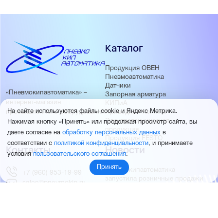
Каталог
Продукция ОВЕН
Пневмоавтоматика
Датчики
«Пневмокипавтоматика» –
Запорная арматура
интернет-магазин
КИПиА
На сайте используются файлы cookie и Яндекс Метрика.
Приводная техника
промышленного оборудования
Электротехническая
Нажимая кнопку «Принять» или продолжая просмотр сайта, вы
продукция
даете согласие на
обработку персональных данных
в
Продукция FESTO
соответствии с
политикой конфиденциальности
, и принимаете
Контакты
Новости
условия
пользовательского соглашения
.
Принять
Пневмокипавтоматика
+7 (960) 953-19-99
запустила розничные продажи
sales@pnevmokip.ru
Пневмокипавтоматика –
Пн-Пт: 9:00 до 18:00
официальный дистрибьютор
Промышленной автоматики
РИДАН