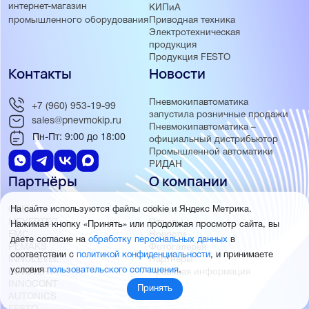
интернет-магазин
КИПиА
Приводная техника
промышленного оборудования
Электротехническая
продукция
Продукция FESTO
Контакты
Новости
Пневмокипавтоматика
+7 (960) 953-19-99
запустила розничные продажи
sales@pnevmokip.ru
Пневмокипавтоматика –
Пн-Пт: 9:00 до 18:00
официальный дистрибьютор
Промышленной автоматики
РИДАН
Партнёры
О компании
ОВЕН
О нас
На сайте используются файлы cookie и Яндекс Метрика.
MEYERTEC
Отзывы
Нажимая кнопку «Принять» или продолжая просмотр сайта, вы
EMC
Новости
даете согласие на
обработку персональных данных
в
PEMAKS
Фотогалерея
соответствии с
политикой конфиденциальности
, и принимаете
INNOLEVEL
Партнёры
условия
пользовательского соглашения
.
INNOVERT
Правовая информация
INNOCONT
Принять
AUTONICS