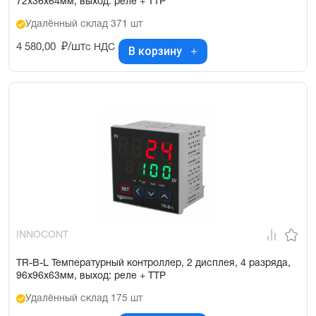
72х36х64мм, выход: реле + ТТР
Удалённый склад 371 шт
4 580,00
₽/шт
с НДС
В корзину
INNOCONT
TR-B-L Температурный контроллер, 2 дисплея, 4 разряда,
96х96х63мм, выход: реле + ТТР
Удалённый склад 175 шт