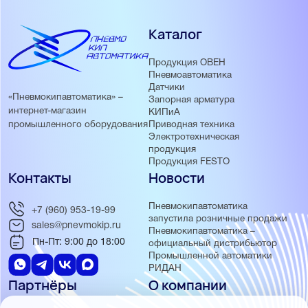
Каталог
Продукция ОВЕН
Пневмоавтоматика
Датчики
«Пневмокипавтоматика» –
Запорная арматура
интернет-магазин
КИПиА
Приводная техника
промышленного оборудования
Электротехническая
продукция
Продукция FESTO
Контакты
Новости
Пневмокипавтоматика
+7 (960) 953-19-99
запустила розничные продажи
sales@pnevmokip.ru
Пневмокипавтоматика –
Пн-Пт: 9:00 до 18:00
официальный дистрибьютор
Промышленной автоматики
РИДАН
Партнёры
О компании