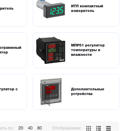
ИТП компактный
ритель
измеритель
МПР51 регулятор
ограммный
температуры и
ятор
влажности
гулятор с
Дополнительные
устройства
ть по:
20
40
80
Отображение: