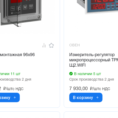
ОВЕН
 монтажная 96х96
Измеритель-регулятор
микропроцессорный ТР
Щ2.WIFI
личии 11 шт
В наличии 5 шт
роизводства 2 дня
Срок производства 2 дня
2
7 930,00
₽/шт
₽/шт
с НДС
с НДС
рзину
В корзину