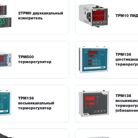
2ТРМ0 двухканальный
ТРМ10 ПИД
измеритель
ТРМ136
ТРМ500
шестикана
терморегулятор
терморегу
ТРМ138
ТРМ138
восьмикан
восьмиканальный
терморегу
терморегулятор
(обновлен