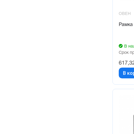
ОВЕН
Рамка
В на
Срок п
617,3
В ко