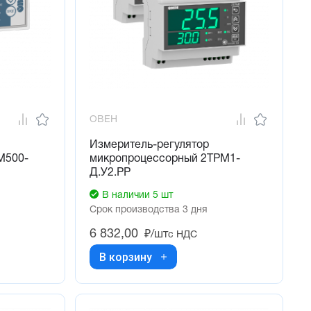
ОВЕН
Измеритель-регулятор
М500-
микропроцессорный 2ТРМ1-
Д.У2.РР
В наличии 5 шт
Срок производства 3 дня
6 832,00
₽/шт
с НДС
В корзину