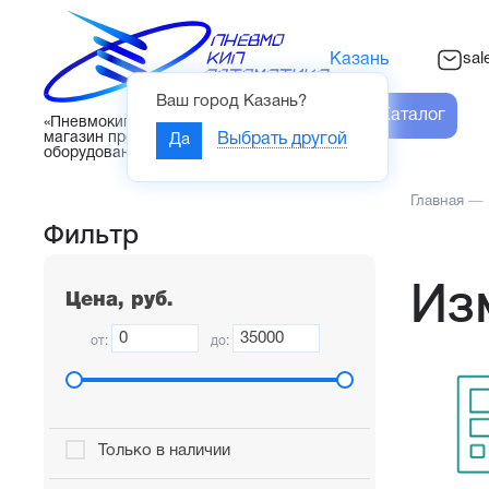
sal
Казань
Ваш город
Казань
?
Каталог
«Пневмокипавтоматика» – интернет-
магазин промышленного
Да
Выбрать другой
оборудования
Главная
—
Фильтр
Из
Цена, руб.
от:
до:
Только в наличии