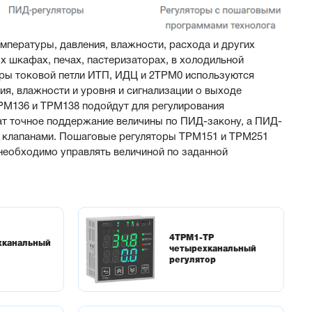
пературы, давления, влажности, расхода и других 
х шкафах, печах, пастеризаторах, в холодильной 
ры токовой петли ИТП, ИДЦ и 2ТРМ0 используются 
я, влажности и уровня и сигнализации о выходе 
РМ136 и ТРМ138 подойдут для регулирования 
т точное поддержание величины по ПИД-закону, а ПИД-
 клапанами. Пошаговые регуляторы ТРМ151 и ТРМ251 
необходимо управлять величиной по заданной 
4ТРМ1-ТР
хканальный
четырехканальный
регулятор