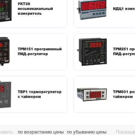
УКТ38
восьмиканальный
ИДЦ1 изме
измеритель
ТРМ151 программный
ТРМ251 пр
ПИД-регулятор
ПИД-регул
ТВР1 терморегулятор
ТРМ501 ре
с таймером
таймером
овать:
по возрастанию цены
по убыванию цены
Показыва