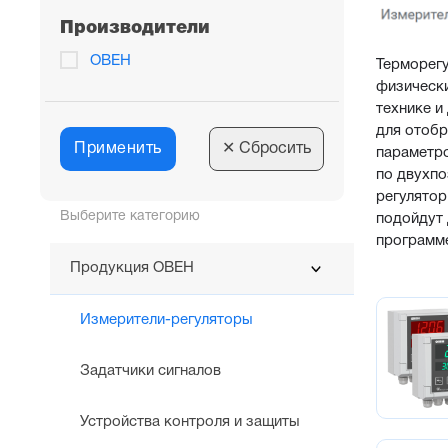
Производители
ОВЕН
Терморегу
физически
технике и
для отобр
Применить
✕
Сбросить
параметро
по двухпо
регулятор
Выберите категорию
подойдут 
программе
Продукция ОВЕН
Измерители-регуляторы
Задатчики сигналов
Устройства контроля и защиты