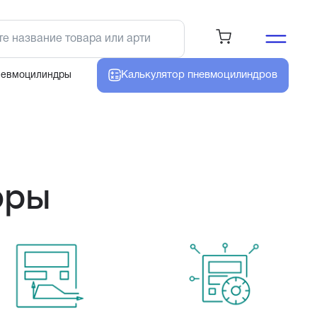
Калькулятор
пневмоцилиндров
невмоцилиндры
оры