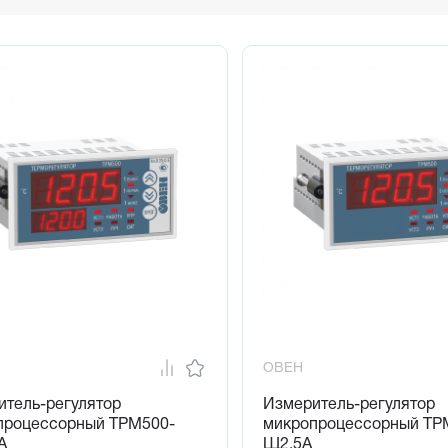
ОВЕН
итель-регулятор
Измеритель-регулятор
процессорный ТРМ500-
микропроцессорный ТР
А
Щ2.5А