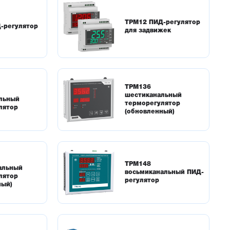
ТРМ12 ПИД-регулятор
-регулятор
для задвижек
ТРМ136
шестиканальный
льный
терморегулятор
лятор
(обновленный)
ТРМ148
альный
восьмиканальный ПИД-
лятор
регулятор
ный)