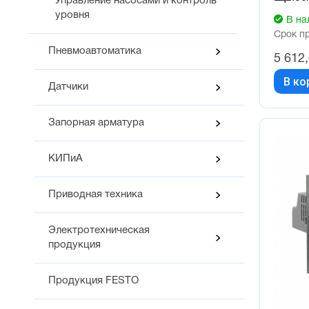
Управление насосами и контроль
уровня
В на
Срок п
Пневмоавтоматика
5 612
В ко
Датчики
Запорная арматура
КИПиА
Приводная техника
Электротехническая
продукция
Продукция FESTO