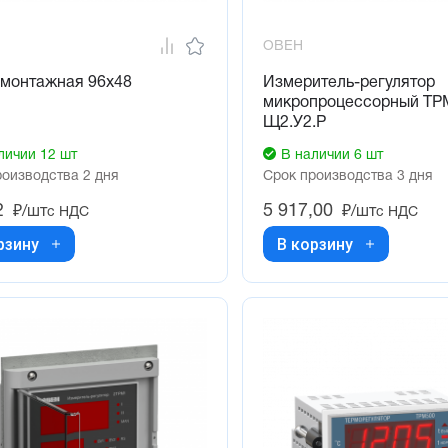
ОВЕН
 монтажная 96х48
Измеритель-регулятор
микропроцессорный ТР
Щ2.У2.Р
личии 12 шт
В наличии 6 шт
роизводства 2 дня
Срок производства 3 дня
2
5 917,00
₽/шт
₽/шт
с НДС
с НДС
рзину
В корзину