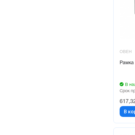
ОВЕН
Рамка
В на
Срок п
617,3
В ко