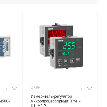
ОВЕН
Измеритель-регулятор
М500-
микропроцессорный ТРМ1-
Щ1.У2.Р