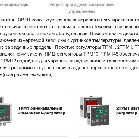
ляторы ОВЕН используются для измерения и регулирования тем
х величин в системах отопления и водоснабжения, в сушильны
 другом технологическом оборудовании. Измерители-индикато
ажения измеряемой величины с датчиков температуры, давлени
в за заданные пределы. Простые регуляторы ТРМ1, 2ТРМ1, Т
зиционному закону. ПИД-регуляторы ТРМ10, ТРМ148 обеспеча
 ТРМ12 подойдет для управления задвижками и трехходовыми
для программного управления в задачах термообработки, где 
 (программе технолога)
ТРМ1 одноканальный
2ТРМ1 дву
измеритель-регулятор
регулятор