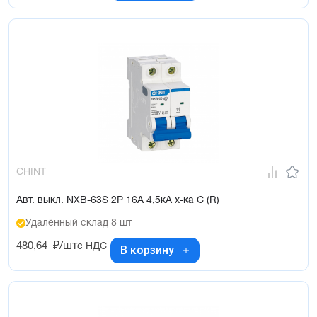
CHINT
Авт. выкл. NXB-63S 2P 16А 4,5кА х-ка C (R)
Удалённый склад 8 шт
480,64
₽/шт
с НДС
В корзину