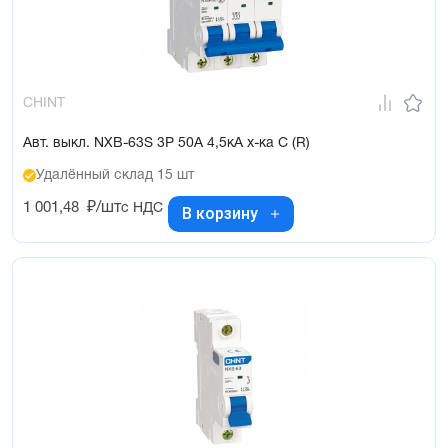
CHINT
Авт. выкл. NXB-63S 3P 50А 4,5кА х-ка C (R)
Удалённый склад 15 шт
1 001,48
₽/шт
с НДС
В корзину