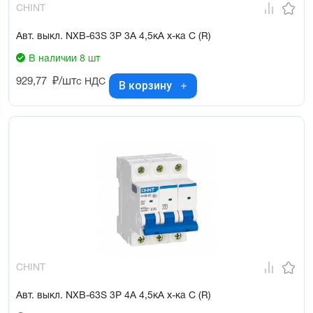
CHINT
Авт. выкл. NXB-63S 3P 3А 4,5кА х-ка C (R)
В наличии 8 шт
929,77
₽/шт
с НДС
В корзину
CHINT
Авт. выкл. NXB-63S 3P 4А 4,5кА х-ка C (R)