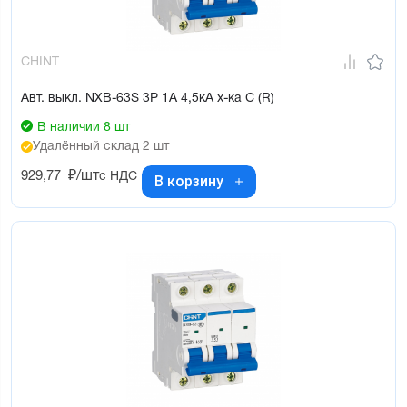
CHINT
Авт. выкл. NXB-63S 3P 1А 4,5кА х-ка C (R)
В наличии 8 шт
Удалённый склад 2 шт
929,77
₽/шт
с НДС
В корзину