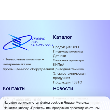
Каталог
Продукция ОВЕН
Пневмоавтоматика
Датчики
«Пневмокипавтоматика» –
Запорная арматура
интернет-магазин
КИПиА
Приводная техника
промышленного оборудования
Электротехническая
продукция
Продукция FESTO
Контакты
Новости
Пневмокипавтоматика
+7 (960) 953-19-99
запустила розничные продажи
На сайте используются файлы cookie и Яндекс Метрика.
sales@pnevmokip.ru
Пневмокипавтоматика –
Нажимая кнопку «Принять» или продолжая просмотр сайта, вы