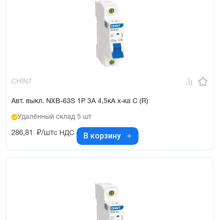
CHINT
Авт. выкл. NXB-63S 1P 3А 4,5кА х-ка C (R)
Удалённый склад 5 шт
286,81
₽/шт
с НДС
В корзину