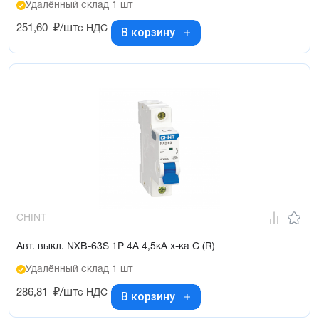
Удалённый склад 1 шт
251,60
₽/шт
с НДС
В корзину
CHINT
Авт. выкл. NXB-63S 1P 4А 4,5кА х-ка C (R)
Удалённый склад 1 шт
286,81
₽/шт
с НДС
В корзину