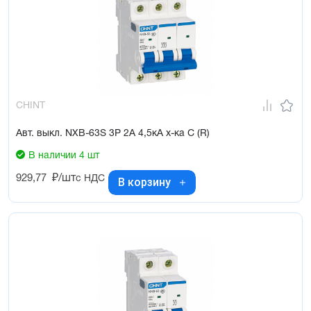
CHINT
Авт. выкл. NXB-63S 3P 2А 4,5кА х-ка C (R)
В наличии 4 шт
929,77
₽/шт
с НДС
В корзину