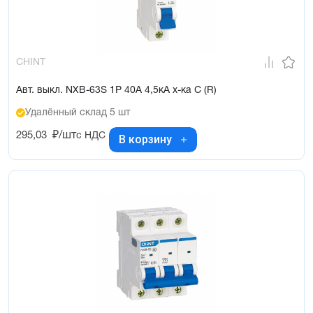
CHINT
Авт. выкл. NXB-63S 1P 40А 4,5кА х-ка C (R)
Удалённый склад 5 шт
295,03
₽/шт
с НДС
В корзину