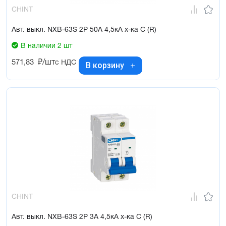
CHINT
Авт. выкл. NXB-63S 2P 50А 4,5кА х-ка C (R)
В наличии 2 шт
571,83
₽/шт
с НДС
В корзину
CHINT
Авт. выкл. NXB-63S 2P 3А 4,5кА х-ка C (R)