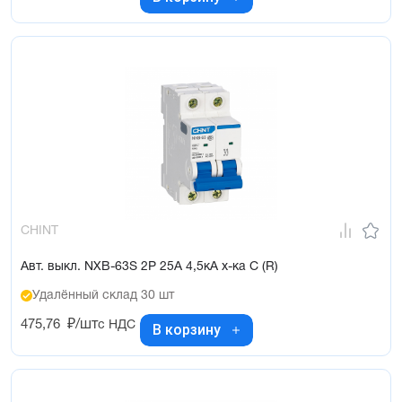
CHINT
Авт. выкл. NXB-63S 2P 25А 4,5кА х-ка C (R)
Удалённый склад 30 шт
475,76
₽/шт
с НДС
В корзину