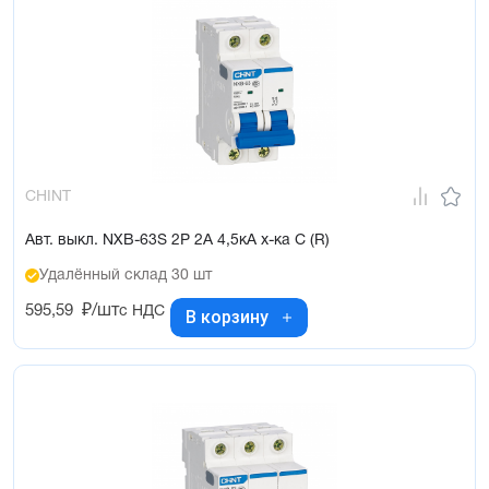
CHINT
Авт. выкл. NXB-63S 2P 2А 4,5кА х-ка C (R)
Удалённый склад 30 шт
595,59
₽/шт
с НДС
В корзину