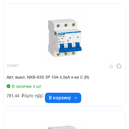
CHINT
Авт. выкл. NXB-63S 3P 10А 4,5кА х-ка C (R)
В наличии 4 шт
781,44
₽/шт
с НДС
В корзину