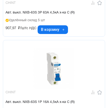
CHINT
Авт. выкл. NXB-63S 3P 63А 4,5кА х-ка C (R)
Удалённый склад 5 шт
907,97
₽/шт
с НДС
В корзину
CHINT
Авт. выкл. NXB-63S 1P 16А 4,5кА х-ка C (R)