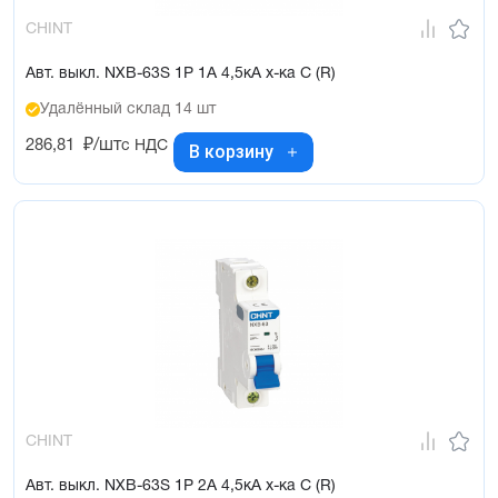
CHINT
Авт. выкл. NXB-63S 1P 1А 4,5кА х-ка C (R)
Удалённый склад 14 шт
286,81
₽/шт
с НДС
В корзину
CHINT
Авт. выкл. NXB-63S 1P 2А 4,5кА х-ка C (R)