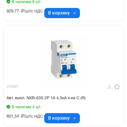
В наличии 8 шт
929,77
₽/шт
с НДС
В корзину
CHINT
Авт. выкл. NXB-63S 2P 1А 4,5кА х-ка C (R)
В наличии 4 шт
601,54
₽/шт
с НДС
В корзину