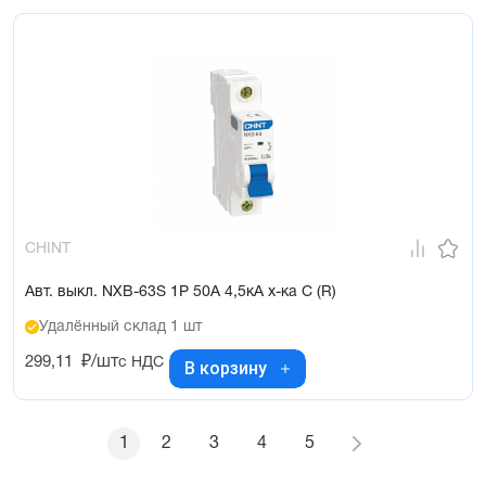
CHINT
Авт. выкл. NXB-63S 1P 50А 4,5кА х-ка C (R)
Удалённый склад 1 шт
299,11
₽/шт
с НДС
В корзину
1
2
3
4
5