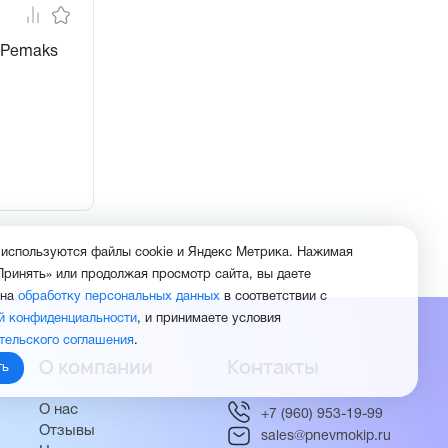
 Pemaks
 используются файлы cookie и Яндекс Метрика. Нажимая
Принять» или продолжая просмотр сайта, вы даете
 на
обработку персональных данных
в соответствии с
й конфиденциальности
, и принимаете условия
тельского соглашения
.
О компании
Контакты
ть
О нас
+7 (960) 953-19-99
Отзывы
sales@pnevmokip.ru