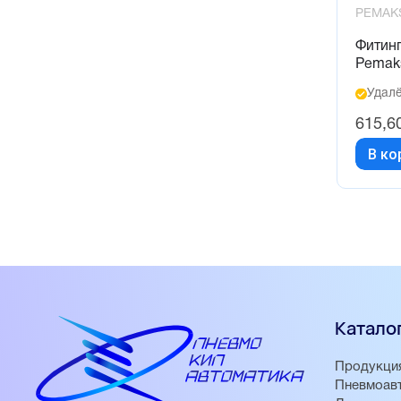
PEMAK
Фитинг
Pemak
Удалё
615,6
В ко
Катало
Продукци
Пневмоав