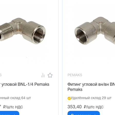
S
PEMAKS
 угловой BNL-1/4 Pemaks
Фитинг угловой вн/вн B
Pemaks
нный склад 64 шт
Удалённый склад 29 шт
7
353,40
₽/шт
₽/шт
с НДС
с НДС