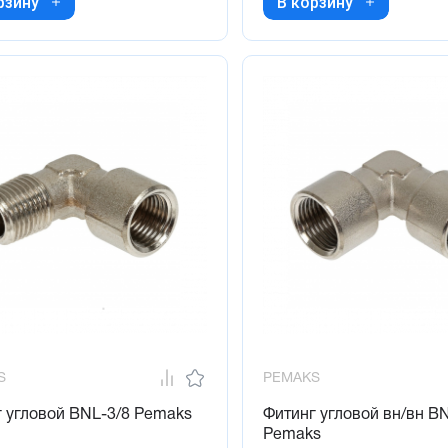
рзину
В корзину
S
PEMAKS
 угловой BNL-3/8 Pemaks
Фитинг угловой вн/вн B
Pemaks