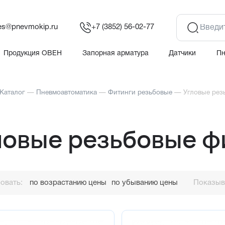
es@pnevmokip.ru
+7 (3852) 56-02-77
Продукция ОВЕН
Запорная арматура
Датчики
П
Каталог
—
Пневмоавтоматика
—
Фитинги резьбовые
—
Угловые рез
ловые резьбовые ф
овать:
по возрастанию цены
по убыванию цены
Показыва