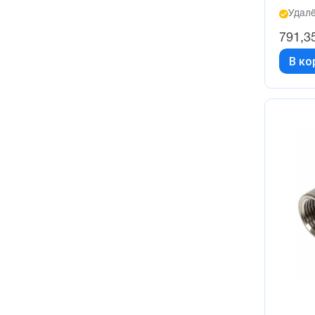
Удалё
791,3
В ко