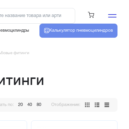
Калькулятор
пневмоцилиндров
невмоцилиндры
ьбовые фитинги
итинги
ть по:
20
40
80
Отображение: