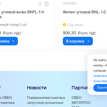
S
PEMAKS
 угловой вн/вн BNFL-1/4
Фитинг угловой BNL-1/2
s
нный склад 3 шт
Под заказ
0
906,30
₽/шт
₽/шт
с НДС
с НДС
рзину
В корзину
На сайте
кнопку «
согласие
политико
пользова
г
Новости
Партнёры
Приня
я ОВЕН
Пневмокипавтоматика
ОВЕН
томатика
запустила розничные
MEYERTEC