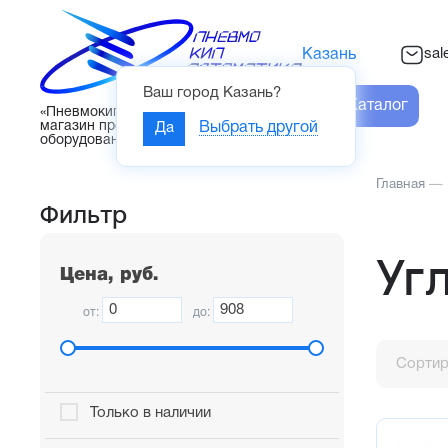
sal
Казань
Ваш город
Казань
?
Каталог
«Пневмокипавтоматика» – интернет-
магазин промышленного
Да
Выбрать другой
оборудования
Главная
—
Фильтр
Уг
Цена, руб.
от:
до:
Сортир
Только в наличии