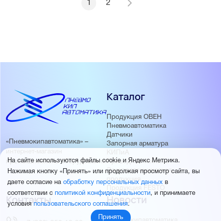
1
2
Каталог
Продукция ОВЕН
Пневмоавтоматика
Датчики
«Пневмокипавтоматика» –
Запорная арматура
интернет-магазин
КИПиА
На сайте используются файлы cookie и Яндекс Метрика.
Приводная техника
промышленного оборудования
Электротехническая
Нажимая кнопку «Принять» или продолжая просмотр сайта, вы
продукция
даете согласие на
обработку персональных данных
в
Продукция FESTO
соответствии с
политикой конфиденциальности
, и принимаете
Контакты
Новости
условия
пользовательского соглашения
.
Принять
Пневмокипавтоматика