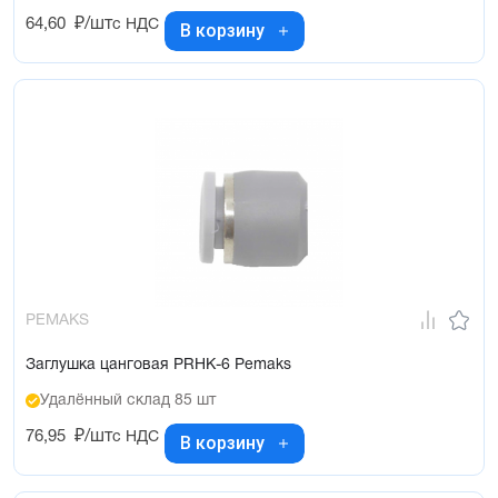
64,60
₽/шт
с НДС
В корзину
PEMAKS
Заглушка цанговая PRHK-6 Pemaks
Удалённый склад 85 шт
76,95
₽/шт
с НДС
В корзину