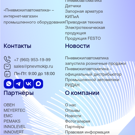
Пневмоавтоматика
Датчики
«Пневмокипавтоматика» –
Запорная арматура
интернет-магазин
КИПиА
Приводная техника
промышленного оборудования
Электротехническая
продукция
Продукция FESTO
Контакты
Новости
Пневмокипавтоматика
+7 (960) 953-19-99
запустила розничные продажи
sales@pnevmokip.ru
Пневмокипавтоматика –
Пн-Пт: 9:00 до 18:00
официальный дистрибьютор
Промышленной автоматики
РИДАН
Партнёры
О компании
ОВЕН
О нас
MEYERTEC
Отзывы
EMC
Новости
PEMAKS
Фотогалерея
INNOLEVEL
Партнёры
INNOVERT
Правовая информация