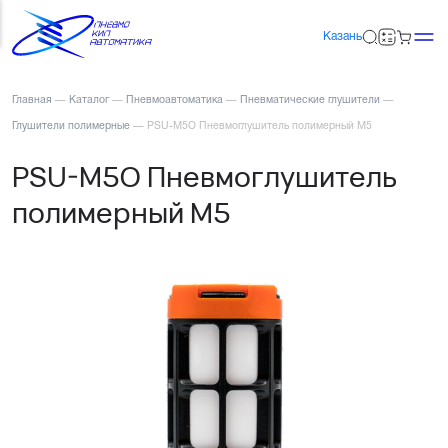
Казань
Главная
—
Каталог
—
Пневмоавтоматика
—
Пневматические глушители
—
Глушители полимерные
—
PSU-M5O Пневмоглушитель полимерный М5
PSU-M5O Пневмоглушитель
полимерный М5