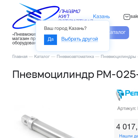
sal
Казань
Ваш город
Казань
?
Каталог
«Пневмокипавтоматика» – интернет-
магазин промышленного
Да
Выбрать другой
оборудования
Главная
—
Каталог
—
Пневмоавтоматика
—
Пневмоцилиндры
Пневмоцилиндр PM-025
Артикул:
4 017
Нашли д