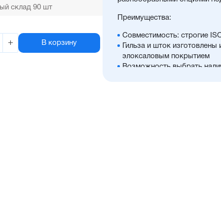
ый склад 90 шт
Преимущества:
Совместимость: строгие IS
+
В корзину
Гильза и шток изготовлены
элоксаловым покрытием
Возможность выбрать нали
положений, а также множес
Оптимальное соотношение 
Отличительные черты:
Стойкость к коррозии, во
Простой монтаж в ограниче
Низкий уровень шума рабо
Hytrel-скребок, не допуска
цилиндра