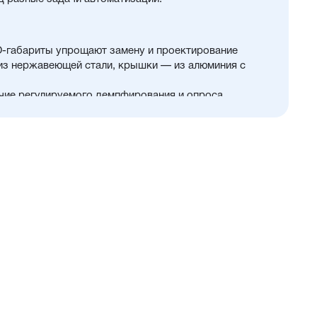
O-габариты упрощают замену и проектирование
 из нержавеющей стали, крышки — из алюминия с
чие регулируемого демпфирования и опроса
тво других полезных опций
цены и производительности
зможность использования в пищевой промышленности
нном пространстве
ты
ющий проникновение мелких частиц в полость