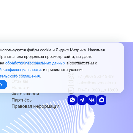
 используются файлы cookie и Яндекс Метрика. Нажимая
Принять» или продолжая просмотр сайта, вы даете
О компании
Контакты
 на
обработку персональных данных
в соответствии с
й конфиденциальности
, и принимаете условия
О нас
тельского соглашения
.
+7 (960) 953-19-99
Отзывы
sales@pnevmokip.ru
ть
Новости
Пн-Пт: 9:00 до 18:00
Фотогалерея
Партнёры
Правовая информация