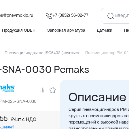
es@pnevmokip.ru
+7 (3852) 56-02-77
Продукция ОВЕН
Запорная арматура
Датчики
П
—
Пневмоцилиндры по ISO6432 (круглые)
—
Пневмоцилиндр PM-02
-SNA-0030 Pemaks
Описание
 PM-025-SNA-0030
Серия пневмоцилиндров PM о
круглых пневмоцилиндров по 
,55
₽/шт c НДС
перемещений с высокой над
ешевле?
разнообразными опциями под