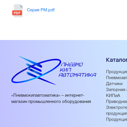
Серия PM.pdf
Катало
Продукци
Пневмоав
Датчики
Запорная 
«Пневмокипавтоматика» – интернет-
КИПиА
магазин промышленного оборудования
Приводная
Электроте
продукци
Продукци