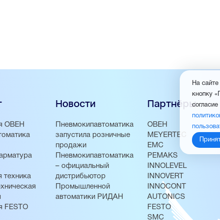
На сайте
кнопку «
г
Новости
Партнёры
согласие
политико
я ОВЕН
Пневмокипавтоматика
ОВЕН
пользова
томатика
запустила розничные
MEYERTEC
Приня
продажи
EMC
арматура
Пневмокипавтоматика
PEMAKS
– официальный
INNOLEVEL
 техника
дистрибьютор
INNOVERT
хническая
Промышленной
INNOCONT
я
автоматики РИДАН
AUTONICS
я FESTO
FESTO
SMC