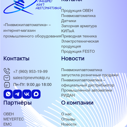
Продукция ОВЕН
Пневмоавтоматика
Датчики
«Пневмокипавтоматика» –
Запорная арматура
интернет-магазин
КИПиА
Приводная техника
промышленного оборудования
Электротехническая
продукция
Продукция FESTO
Контакты
Новости
Пневмокипавтоматика
+7 (960) 953-19-99
запустила розничные продажи
sales@pnevmokip.ru
Пневмокипавтоматика –
Пн-Пт: 9:00 до 18:00
официальный дистрибьютор
Промышленной автоматики
РИДАН
Партнёры
О компании
ОВЕН
О нас
MEYERTEC
Отзывы
EMC
Новости