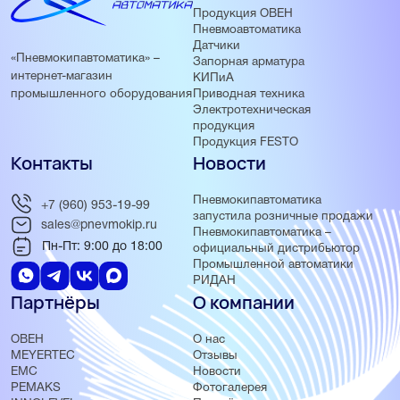
Продукция ОВЕН
Пневмоавтоматика
Датчики
«Пневмокипавтоматика» –
Запорная арматура
интернет-магазин
КИПиА
Приводная техника
промышленного оборудования
Электротехническая
продукция
Продукция FESTO
Контакты
Новости
Пневмокипавтоматика
+7 (960) 953-19-99
запустила розничные продажи
sales@pnevmokip.ru
Пневмокипавтоматика –
Пн-Пт: 9:00 до 18:00
официальный дистрибьютор
Промышленной автоматики
РИДАН
Партнёры
О компании
ОВЕН
О нас
MEYERTEC
Отзывы
EMC
Новости
PEMAKS
Фотогалерея