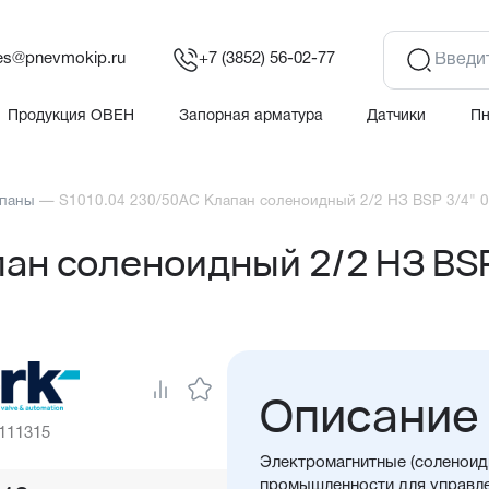
es@pnevmokip.ru
+7 (3852) 56-02-77
Продукция ОВЕН
Запорная арматура
Датчики
П
апаны
—
S1010.04 230/50AC Клапан соленоидный 2/2 НЗ BSP 3/4" 
ан соленоидный 2/2 НЗ BSP
Описание
 111315
Электромагнитные (соленоид
промышленности для управле