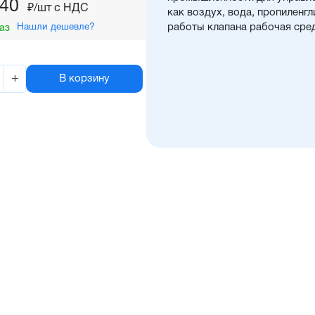
,40
₽/шт c НДС
как воздух, вода, пропиленг
Нашли дешевле?
работы клапана рабочая сре
аз
+
В корзину