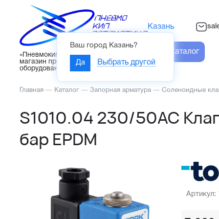
sal
Казань
Ваш город
Казань
?
Каталог
«Пневмокипавтоматика» – интернет-
магазин промышленного
Да
Выбрать другой
оборудования
Главная
—
Каталог
—
Запорная арматура
—
Соленоидные кл
S1010.04 230/50AC Клап
бар EPDM
Артикул: