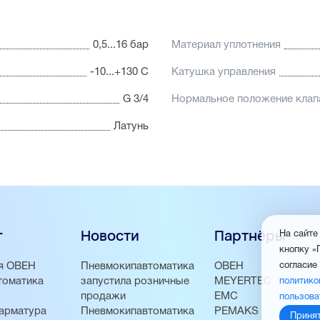
0,5...16 бар
Материал уплотнения
-10...+130 С
Катушка управления
G 3/4
Нормальное положение клап
Латунь
г
Новости
Партнёры
На сайте
кнопку «
я ОВЕН
Пневмокипавтоматика
ОВЕН
согласие
томатика
запустила розничные
MEYERTEC
политико
продажи
EMC
пользова
арматура
Пневмокипавтоматика
PEMAKS
Приня