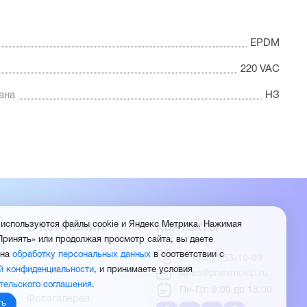
EPDM
220 VAC
ана
НЗ
О компании
Контакты
 используются файлы cookie и Яндекс Метрика. Нажимая
Принять» или продолжая просмотр сайта, вы даете
О нас
 на
обработку персональных данных
в соответствии с
+7 (960) 953-19-99
Отзывы
й конфиденциальности
, и принимаете условия
sales@pnevmokip.ru
Новости
тельского соглашения
.
Пн-Пт: 9:00 до 18:00
Фотогалерея
ть